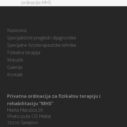
ordinacije MHS
Naslovna
Specijalisticki pregledi i dijagnostike
Specijalne fizioterapeutske tehnike
Fizikalna terapija
Masaže
Galerija
Kontakt
Privatna ordinacija za fizikalnu terapiju i
rehabilitaciju “MHS”
Marka Marulića 26
(Preko puta OŠ Malta)
71000 Sarajevo