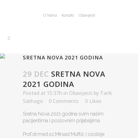
O Nama
Kontakt
Obavijesti
SRETNA NOVA 2021 GODINA
29 DEC
SRETNA NOVA
2021 GODINA
Posted at 15:37h
in
Obavijesti
by
Tarik
Salihagic
0 Comments
0
Likes
Sretna Nova 2021 godina svim našim
pacijentima i poslovnim prijateljima.
Prof.dr.med.sc.Mirsad Muftić i osoblje