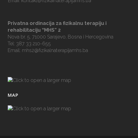
Email:
kontakt@fizikalnaterapijamhs.ba
Privatna ordinacija za fizikalnu terapiju i
rehabilitaciju “MHS” 2
Nova br. 5, 71000 Sarajevo, Bosna i Hercegovina
Tel: 387 33 210-655
Email:
mhs2@fizikalnaterapijamhs.ba
MAP