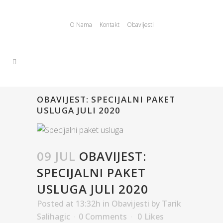
O Nama
Kontakt
Obavijesti
OBAVIJEST: SPECIJALNI PAKET
USLUGA JULI 2020
09 JUL
OBAVIJEST:
SPECIJALNI PAKET
USLUGA JULI 2020
Posted at 13:32h
in
Obavijesti
by
Tarik
Salihagic
0 Comments
0
Likes