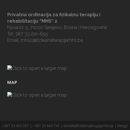
Privatna ordinacija za fizikalnu terapiju i
rehabilitaciju “MHS” 2
Nova br. 5, 71000 Sarajevo, Bosna i Hercegovina
Tel: 387 33 210-655
Email:
mhs2@fizikalnaterapijamhs.ba
MAP
+387 33 655 057 | +387 33 664 741 |
kontakt@fizikalnaterapijamhs.ba
| Design