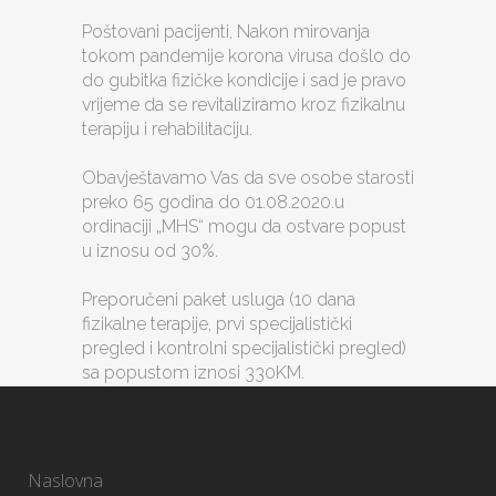
Poštovani pacijenti, Nakon mirovanja
tokom pandemije korona virusa došlo do
do gubitka fizičke kondicije i sad je pravo
vrijeme da se revitaliziramo kroz fizikalnu
terapiju i rehabilitaciju.
Obavještavamo Vas da sve osobe starosti
preko 65 godina do 01.08.2020.u
ordinaciji „MHS“ mogu da ostvare popust
u iznosu od 30%.
Preporučeni paket usluga (10 dana
fizikalne terapije, prvi specijalistički
pregled i kontrolni specijalistički pregled)
sa popustom iznosi 330KM.
Naslovna